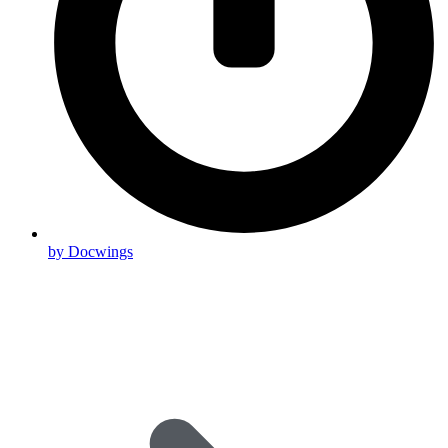
by Docwings
Scroll
Up