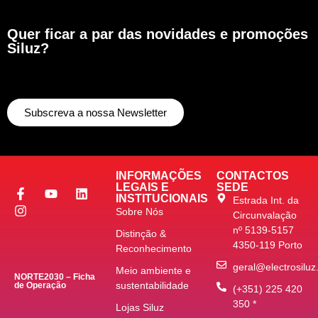
Quer ficar a par das novidades e promoções
Siluz?
Subscreva a nossa Newsletter
INFORMAÇÕES
CONTACTOS
LEGAIS E
SEDE
INSTITUCIONAIS
Estrada Int. da
Sobre Nós
Circunvalação
nº 5139-5157
Distinção &
4350-119 Porto
Reconhecimento
geral@electrosiluz
Meio ambiente e
NORTE2030 – Ficha
sustentabilidade
de Operação
(+351) 225 420
350 *
Lojas Siluz