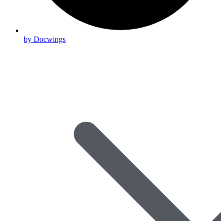
by Docwings
Scroll
Up