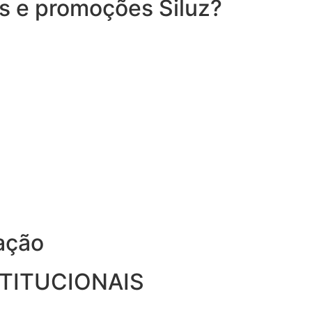
es e promoções Siluz?
ação
STITUCIONAIS