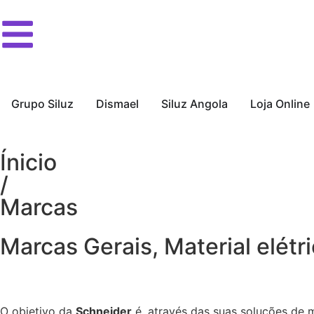
Grupo Siluz
Dismael
Siluz Angola
Loja Online
Ínicio
/
Marcas
Marcas Gerais
,
Material elétr
O objetivo da
Schneider
é, através das suas soluções de m