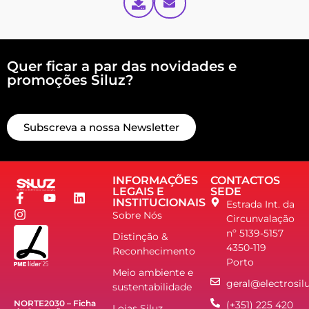
Quer ficar a par das novidades e
promoções Siluz?
Subscreva a nossa Newsletter
INFORMAÇÕES
CONTACTOS
LEGAIS E
SEDE
INSTITUCIONAIS
Estrada Int. da
Sobre Nós
Circunvalação
nº 5139-5157
Distinção &
4350-119
Reconhecimento
Porto
Meio ambiente e
geral@electrosilu
sustentabilidade
NORTE2030 – Ficha
(+351) 225 420
Lojas Siluz