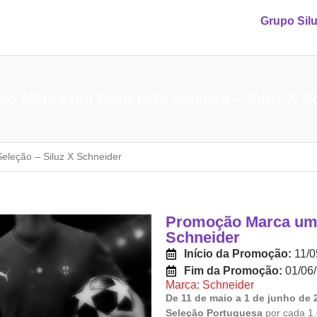
Grupo Sil
o Marca um Golo pela Seleção – Siluz X S
leção – Siluz X Schneider
Promoção Marca um G
Schneider
Início da Promoção:
11/0
Fim da Promoção:
01/06
Marca: Schneider
De 11 de maio a 1 de junho de 
Seleção Portuguesa
por cada 1.