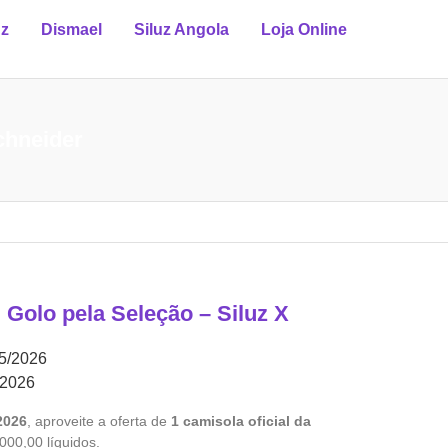
uz
Dismael
Siluz Angola
Loja Online
chneider
olo pela Seleção – Siluz X
5/2026
/2026
2026
, aproveite a oferta de
1 camisola oficial da
000,00 líquidos.