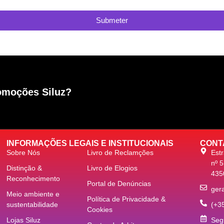
Submeter
romoções Siluz?
INFORMAÇÕES LEGAIS E INSTITUCIONAIS
CONT
Sobre Nós
Livro de Reclamções
Estr
nº 
Distinção &
Livro de Elogios
435
Reconhecimento
Portal de Denúncias
gera
Meio ambiente e
Política de Privacidade &
sustentabilidade
(+3
Cookies
Lojas Siluz
Seg