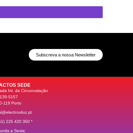
Subscreva a nossa Newsletter
ACTOS SEDE
ada Int. da Circunvalação
5139-5157
0-119 Porto
l@electrosiluz.pt
51) 225 420 350 *
unda a Sexta: