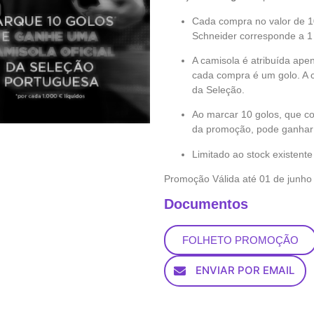
Cada compra no valor de 1
Schneider corresponde a 1 
A camisola é atribuída ape
cada compra é um golo. A 
da Seleção.
Ao marcar 10 golos, que co
da promoção, pode ganhar 1
Limitado ao stock existente
Promoção Válida até 01 de junho 
Documentos
FOLHETO PROMOÇÃO
ENVIAR POR EMAIL