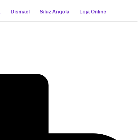
z
Dismael
Siluz Angola
Loja Online