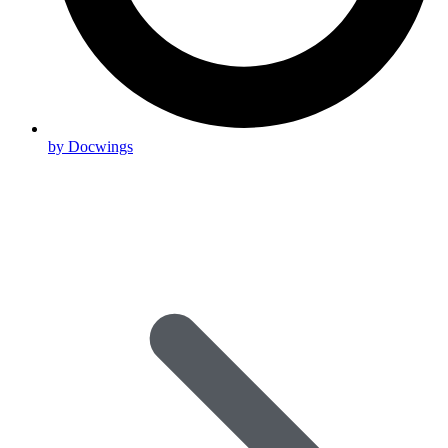
by Docwings
Scroll
Up