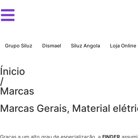
Grupo Siluz
Dismael
Siluz Angola
Loja Online
Ínicio
/
Marcas
Marcas Gerais
,
Material elétr
Graças a um alto grau de especialização, a
FINDER
assumiu