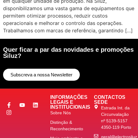
em qualquer unidade de produção. Na Siluz,
disponibilizamos uma vasta gama de equipamentos que
permitem otimizar processos, reduzir custos
operacionais e melhorar o controlo das operações.
Trabalhamos com marcas de referência, garantindo […]
Quer ficar a par das novidades e promoções
Siluz?
Subscreva a nossa Newsletter
INFORMAÇÕES
CONTACTOS
LEGAIS E
SEDE
INSTITUCIONAIS
Estrada Int. da
Sobre Nós
Circunvalação
nº 5139-5157
Distinção &
4350-119 Porto
Reconhecimento
geral@electrosiluz