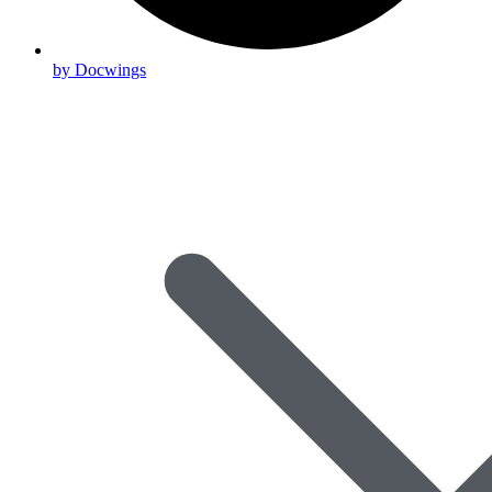
by Docwings
Scroll
Up