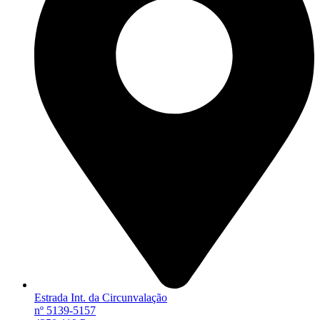
Estrada Int. da Circunvalação
nº 5139-5157